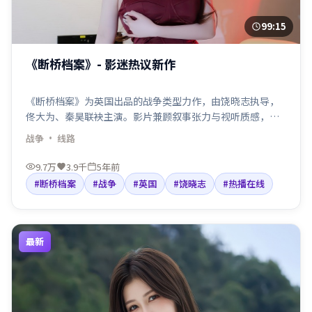
99:15
《断桥档案》- 影迷热议新作
《断桥档案》为英国出品的战争类型力作，由饶晓志执导，
佟大为、秦昊联袂主演。影片兼顾叙事张力与视听质感，适
合检索「战争电影」「英国」「饶晓志导演」等关键词。剧
战争
· 线路
情围绕人物抉择与命运碰撞展开，节奏利落，适合院线口碑
与线上点播人群观看。
9.7万
3.9千
5年前
#断桥档案
#战争
#英国
#饶晓志
#热播在线
最新