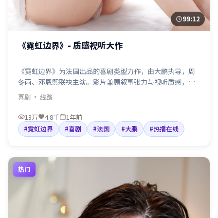
99:12
《霓虹边界》- 质感视听大作
《霓虹边界》为法国出品的喜剧类型力作，由大鹏执导，周
冬雨、邓恩熙联袂主演。影片兼顾叙事张力与视听质感，适
合检索「喜剧电影」「法国」「大鹏导演」等关键词。剧情
喜剧
· 线路
围绕人物抉择与命运碰撞展开，节奏利落，适合院线口碑与
线上点播人群观看。
13万
4.8千
1年前
#霓虹边界
#喜剧
#法国
#大鹏
#热播在线
热门