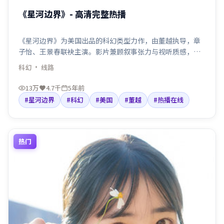
《星河边界》- 高清完整热播
《星河边界》为美国出品的科幻类型力作，由董越执导，章
子怡、王景春联袂主演。影片兼顾叙事张力与视听质感，适
合检索「科幻电影」「美国」「董越导演」等关键词。剧情
科幻
· 线路
围绕人物抉择与命运碰撞展开，节奏利落，适合院线口碑与
线上点播人群观看。
13万
4.7千
5年前
#星河边界
#科幻
#美国
#董越
#热播在线
热门