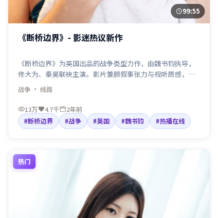
99:55
《断桥边界》- 影迷热议新作
《断桥边界》为英国出品的战争类型力作，由魏书钧执导，
佟大为、秦昊联袂主演。影片兼顾叙事张力与视听质感，适
合检索「战争电影」「英国」「魏书钧导演」等关键词。剧
战争
· 线路
情围绕人物抉择与命运碰撞展开，节奏利落，适合院线口碑
与线上点播人群观看。
13万
4.7千
2年前
#断桥边界
#战争
#英国
#魏书钧
#热播在线
热门