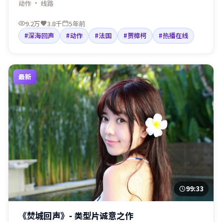
动作
· 线路
剧情围绕人物抉择与命运碰撞展开，节奏利落，适合院线口
碑与线上点播人群观看。
9.2万
3.8千
5年前
#深海回声
#动作
#法国
#贾樟柯
#热播在线
最新
99:33
《焚城回声》- 类型片诚意之作