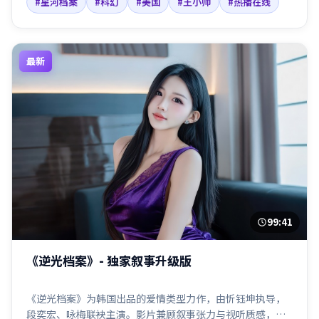
#星河档案
#科幻
#美国
#王小帅
#热播在线
最新
99:41
《逆光档案》- 独家叙事升级版
《逆光档案》为韩国出品的爱情类型力作，由忻钰坤执导，
段奕宏、咏梅联袂主演。影片兼顾叙事张力与视听质感，适