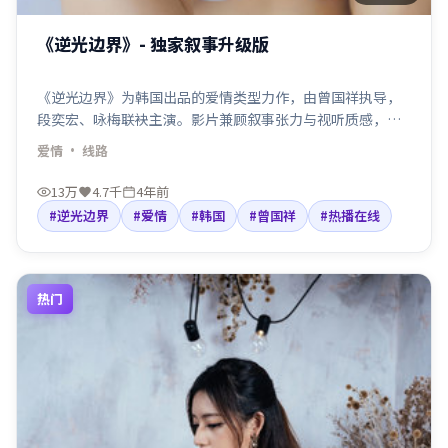
《逆光边界》- 独家叙事升级版
《逆光边界》为韩国出品的爱情类型力作，由曾国祥执导，
段奕宏、咏梅联袂主演。影片兼顾叙事张力与视听质感，适
合检索「爱情电影」「韩国」「曾国祥导演」等关键词。剧
爱情
· 线路
情围绕人物抉择与命运碰撞展开，节奏利落，适合院线口碑
与线上点播人群观看。
13万
4.7千
4年前
#逆光边界
#爱情
#韩国
#曾国祥
#热播在线
热门