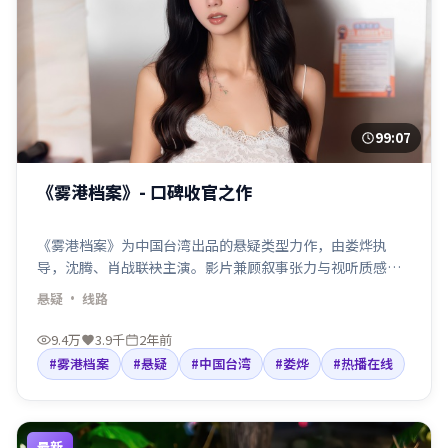
99:07
《雾港档案》- 口碑收官之作
《雾港档案》为中国台湾出品的悬疑类型力作，由娄烨执
导，沈腾、肖战联袂主演。影片兼顾叙事张力与视听质感，
适合检索「悬疑电影」「中国台湾」「娄烨导演」等关键
悬疑
· 线路
词。剧情围绕人物抉择与命运碰撞展开，节奏利落，适合院
线口碑与线上点播人群观看。
9.4万
3.9千
2年前
#雾港档案
#悬疑
#中国台湾
#娄烨
#热播在线
最新