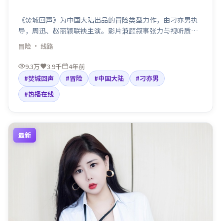
《焚城回声》为中国大陆出品的冒险类型力作，由刁亦男执
导，周迅、赵丽颖联袂主演。影片兼顾叙事张力与视听质
感，适合检索「冒险电影」「中国大陆」「刁亦男导演」等
冒险
· 线路
关键词。剧情围绕人物抉择与命运碰撞展开，节奏利落，适
合院线口碑与线上点播人群观看。
9.3万
3.9千
4年前
#焚城回声
#冒险
#中国大陆
#刁亦男
#热播在线
最新